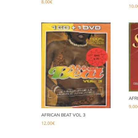
8,00
€
10,0
AFR
9,00
AFRICAN BEAT VOL 3
12,00
€